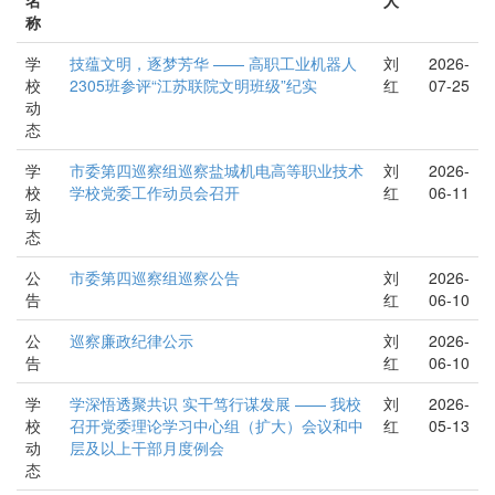
称
学
技蕴文明，逐梦芳华 —— 高职工业机器人
刘
2026-
校
2305班参评“江苏联院文明班级”纪实
红
07-25
动
态
学
市委第四巡察组巡察盐城机电高等职业技术
刘
2026-
校
学校党委工作动员会召开
红
06-11
动
态
公
市委第四巡察组巡察公告
刘
2026-
告
红
06-10
公
巡察廉政纪律公示
刘
2026-
告
红
06-10
学
学深悟透聚共识 实干笃行谋发展 —— 我校
刘
2026-
校
召开党委理论学习中心组（扩大）会议和中
红
05-13
动
层及以上干部月度例会
态