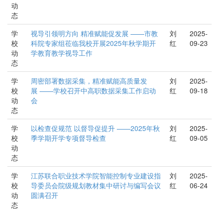
动
态
学
视导引领明方向 精准赋能促发展 ——市教
刘
2025-
校
科院专家组莅临我校开展2025年秋学期开
红
09-23
动
学教育教学视导工作
态
学
周密部署数据采集，精准赋能高质量发
刘
2025-
校
展 ——学校召开中高职数据采集工作启动
红
09-18
动
会
态
学
以检查促规范 以督导促提升 ——2025年秋
刘
2025-
校
季学期开学专项督导检查
红
09-05
动
态
学
江苏联合职业技术学院智能控制专业建设指
刘
2025-
校
导委员会院级规划教材集中研讨与编写会议
红
06-24
动
圆满召开
态