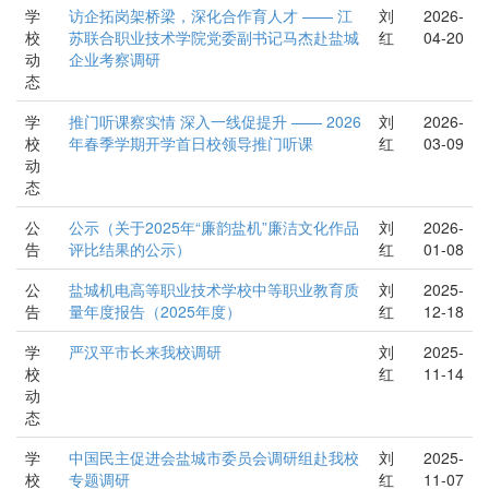
学
访企拓岗架桥梁，深化合作育人才 —— 江
刘
2026-
校
苏联合职业技术学院党委副书记马杰赴盐城
红
04-20
动
企业考察调研
态
学
推门听课察实情 深入一线促提升 —— 2026
刘
2026-
校
年春季学期开学首日校领导推门听课
红
03-09
动
态
公
公示（关于2025年“廉韵盐机”廉洁文化作品
刘
2026-
告
评比结果的公示）
红
01-08
公
盐城机电高等职业技术学校中等职业教育质
刘
2025-
告
量年度报告（2025年度）
红
12-18
学
严汉平市长来我校调研
刘
2025-
校
红
11-14
动
态
学
中国民主促进会盐城市委员会调研组赴我校
刘
2025-
校
专题调研
红
11-07