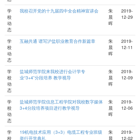
学
我校召开党的十九届四中全会精神宣讲会
朱
2019-
校
晨
12-29
动
晖
态
学
互融共通 谱写沪盐职业教育合作新篇章
朱
2019-
校
晨
12-11
动
晖
态
学
盐城师范学院来我校进行会计学专
朱
2019-
校
业“3+4”分段培养 教学视导
晨
12-09
动
晖
态
学
盐城师范学院信息工程学院对我校数字媒体
朱
2019-
校
3+4分段培养项目进行教学视导
晨
12-06
动
晖
态
学
19机电技术应用（3+3）电缆工程专业班级
朱
2019-
校
举行开学典礼
晨
12-02