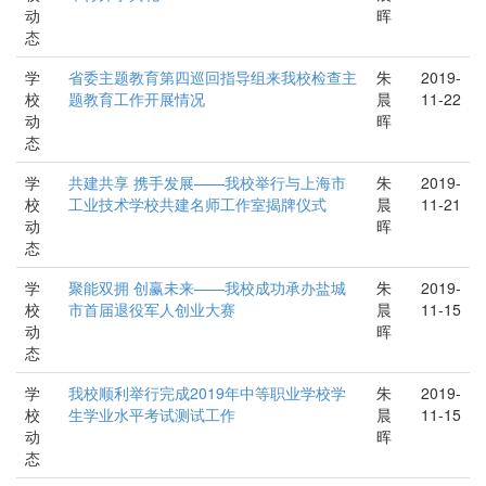
动
晖
态
学
省委主题教育第四巡回指导组来我校检查主
朱
2019-
校
题教育工作开展情况
晨
11-22
动
晖
态
学
共建共享 携手发展——我校举行与上海市
朱
2019-
校
工业技术学校共建名师工作室揭牌仪式
晨
11-21
动
晖
态
学
聚能双拥 创赢未来——我校成功承办盐城
朱
2019-
校
市首届退役军人创业大赛
晨
11-15
动
晖
态
学
我校顺利举行完成2019年中等职业学校学
朱
2019-
校
生学业水平考试测试工作
晨
11-15
动
晖
态