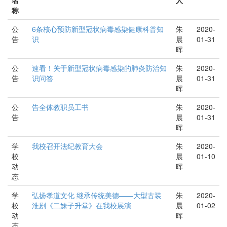
称
公
6条核心预防新型冠状病毒感染健康科普知
朱
2020-
告
识
晨
01-31
晖
公
速看！关于新型冠状病毒感染的肺炎防治知
朱
2020-
告
识问答
晨
01-31
晖
公
告全体教职员工书
朱
2020-
告
晨
01-31
晖
学
我校召开法纪教育大会
朱
2020-
校
晨
01-10
动
晖
态
学
弘扬孝道文化 继承传统美德——大型古装
朱
2020-
校
淮剧《二妹子升堂》在我校展演
晨
01-02
动
晖
态