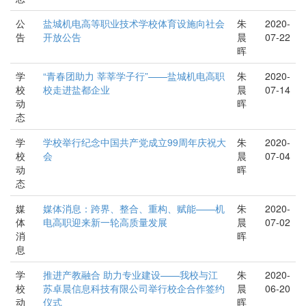
公
盐城机电高等职业技术学校体育设施向社会
朱
2020-
告
开放公告
晨
07-22
晖
学
“青春团助力 莘莘学子行”——盐城机电高职
朱
2020-
校
校走进盐都企业
晨
07-14
动
晖
态
学
学校举行纪念中国共产党成立99周年庆祝大
朱
2020-
校
会
晨
07-04
动
晖
态
媒
媒体消息：跨界、整合、重构、赋能——机
朱
2020-
体
电高职迎来新一轮高质量发展
晨
07-02
消
晖
息
学
推进产教融合 助力专业建设——我校与江
朱
2020-
校
苏卓晨信息科技有限公司举行校企合作签约
晨
06-20
动
仪式
晖