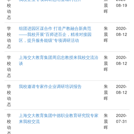
校
晨
08-19
动
晖
态
学
组团进园区谋合作 打造产教融合新典范
朱
2020-
校
——我校开展“百师进百企，精准对接园
晨
08-12
动
区，提升服务能级”专项调研活动
晖
态
学
上海交大教育集团周启忠教授来我校交流洽
朱
2020-
校
谈
晨
08-12
动
晖
态
学
我校邀请专家作企业调研培训报告
朱
2020-
校
晨
08-12
动
晖
态
学
上海交大教育集团中德职业教育研究院专家
朱
2020-
校
来我校交流
晨
07-31
动
晖
态