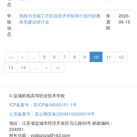
态
学
我校与无锡工艺职业技术学院举行现代职教
朱
2020-
校
体系建设研讨会
晨
06-13
动
晖
态
««
«
…
5
6
7
8
9
10
11
12
13
14
…
»
»»
© 盐城机电高等职业技术学校
ICP备案号：苏ICP备06000151-1号
公安备案号：苏公网安备32099102000319号
地址：江苏省盐城市经济开发区乌江路50号 邮政编码：
224051
校长信箱：ycjdgzxzs@163.com