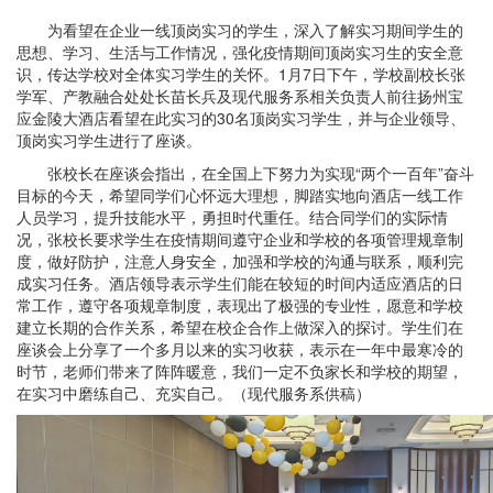
为看望在企业一线顶岗实习的学生，深入了解实习期间学生的
思想、学习、生活与工作情况，强化疫情期间顶岗实习生的安全意
识，传达学校对全体实习学生的关怀。1月7日下午，学校副校长张
学军、产教融合处处长苗长兵及现代服务系相关负责人前往扬州宝
应金陵大酒店看望在此实习的30名顶岗实习学生，并与企业领导、
顶岗实习学生进行了座谈。
张校长在座谈会指出，在全国上下努力为实现“两个一百年”奋斗
目标的今天，希望同学们心怀远大理想，脚踏实地向酒店一线工作
人员学习，提升技能水平，勇担时代重任。结合同学们的实际情
况，张校长要求学生在疫情期间遵守企业和学校的各项管理规章制
度，做好防护，注意人身安全，加强和学校的沟通与联系，顺利完
成实习任务。酒店领导表示学生们能在较短的时间内适应酒店的日
常工作，遵守各项规章制度，表现出了极强的专业性，愿意和学校
建立长期的合作关系，希望在校企合作上做深入的探讨。学生们在
座谈会上分享了一个多月以来的实习收获，表示在一年中最寒冷的
时节，老师们带来了阵阵暖意，我们一定不负家长和学校的期望，
在实习中磨练自己、充实自己。（现代服务系供稿）